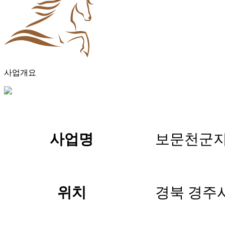
사업개요
사업명
보문천군지
위치
경북 경주시